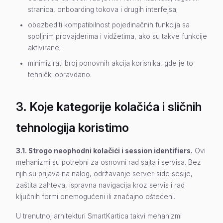
stranica, onboarding tokova i drugih interfejsa;
obezbediti kompatibilnost pojedinačnih funkcija sa
spoljnim provajderima i vidžetima, ako su takve funkcije
aktivirane;
minimizirati broj ponovnih akcija korisnika, gde je to
tehnički opravdano.
3. Koje kategorije kolačića i sličnih
tehnologija koristimo
3.1. Strogo neophodni kolačići i session identifiers.
Ovi
mehanizmi su potrebni za osnovni rad sajta i servisa. Bez
njih su prijava na nalog, održavanje server-side sesije,
zaštita zahteva, ispravna navigacija kroz servis i rad
ključnih formi onemogućeni ili značajno oštećeni.
U trenutnoj arhitekturi SmartKartica takvi mehanizmi