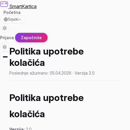
SmartKartica
Početna
Srpski
Prijava
Započnite
Politika upotrebe
kolačića
Poslednje ažurirano: 05.04.2026 · Verzija 2.0
Politika upotrebe
kolačića
Verzija:
2.0