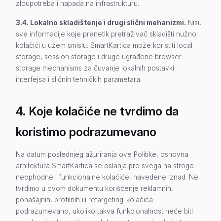
zloupotreba i napada na infrastrukturu.
3.4. Lokalno skladištenje i drugi slični mehanizmi.
Nisu
sve informacije koje prenetik pretraživač skladišti nužno
kolačići u užem smislu. SmartKartica može koristiti local
storage, session storage i druge ugrađene browser
storage mechanisms za čuvanje lokalnih postavki
interfejsa i sličnih tehničkih parametara.
4. Koje kolačiće ne tvrdimo da
koristimo podrazumevano
Na datum poslednjeg ažuriranja ove Politike, osnovna
arhitektura SmartKartica se oslanja pre svega na strogo
neophodne i funkcionalne kolačiće, navedene iznad. Ne
tvrdimo u ovom dokumentu korišćenje reklamnih,
ponašajnih, profilnih ili retargeting-kolačića
podrazumevano, ukoliko takva funkcionalnost neće biti