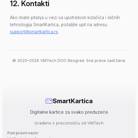
12. Kontakti
Ako imate pitanja u vezi sa upotrebom kolačića i sličnih
tehnologija SmartKartica, pošaljite upit na adresu
support@smartkartica.rs
.
© 2025–2026 VMTech DOO Beograd. Sva prava zadržana.
SmartKartica
Digitalne kartice za svako preduzeće
Izrađeno s preciznošću od VMTech
Puni pravni naziv: