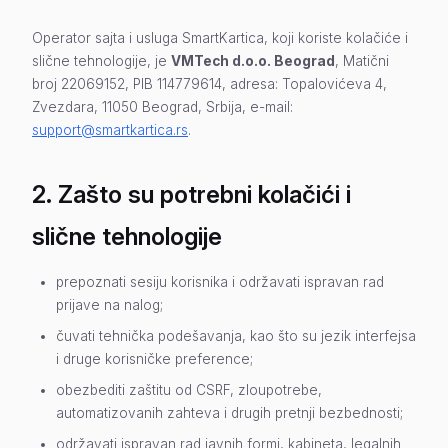
Operator sajta i usluga SmartKartica, koji koriste kolačiće i
slične tehnologije, je
VMTech d.o.o. Beograd
, Matični
broj 22069152, PIB 114779614, adresa: Topalovićeva 4,
Zvezdara, 11050 Beograd, Srbija, e-mail:
support@smartkartica.rs
.
2. Zašto su potrebni kolačići i
slične tehnologije
prepoznati sesiju korisnika i održavati ispravan rad
prijave na nalog;
čuvati tehnička podešavanja, kao što su jezik interfejsa
i druge korisničke preference;
obezbediti zaštitu od CSRF, zloupotrebe,
automatizovanih zahteva i drugih pretnji bezbednosti;
održavati ispravan rad javnih formi, kabineta, legalnih