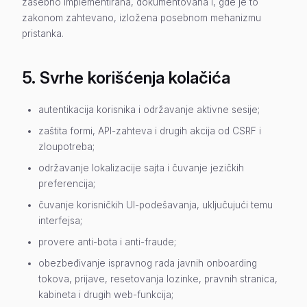
zasebno implementirana, dokumentovana i, gde je to
zakonom zahtevano, izložena posebnom mehanizmu
pristanka.
5. Svrhe korišćenja kolačića
autentikacija korisnika i održavanje aktivne sesije;
zaštita formi, API-zahteva i drugih akcija od CSRF i
zloupotreba;
održavanje lokalizacije sajta i čuvanje jezičkih
preferencija;
čuvanje korisničkih UI-podešavanja, uključujući temu
interfejsa;
provere anti-bota i anti-fraude;
obezbeđivanje ispravnog rada javnih onboarding
tokova, prijave, resetovanja lozinke, pravnih stranica,
kabineta i drugih web-funkcija;