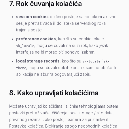
7. Rok čuvanja kolačića
session cookies
obično postoje samo tokom aktivne
sesije pretraživača ili do isteka serverskog roka
trajanja sesije;
preference cookies
, kao što su cookie lokale
, mogu se čuvati na duži rok, kako jezik
sk_locale
interfejsa ne bi morao biti ponovo izabran;
local storage records
, kao što su
i
sk-locale
sk-
, mogu se čuvati dok ih korisnik sam ne obriše ili
theme
aplikacija ne ažurira odgovarajući zapis.
8. Kako upravljati kolačićima
Možete upravljati kolačićima i sličnim tehnologijama putem
postavki pretraživača, čišćenja local storage / site data,
privatnog režima i, ako postoji, banera za pristanke ili
Postavke kolačića. Blokiranje strogo neophodnih kolačića