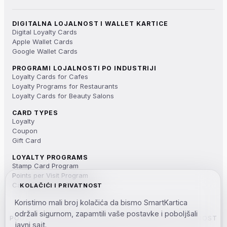
DIGITALNA LOJALNOST I WALLET KARTICE
Digital Loyalty Cards
Apple Wallet Cards
Google Wallet Cards
PROGRAMI LOJALNOSTI PO INDUSTRIJI
Loyalty Cards for Cafes
Loyalty Programs for Restaurants
Loyalty Cards for Beauty Salons
CARD TYPES
Loyalty
Coupon
Gift Card
LOYALTY PROGRAMS
Stamp Card Program
Points per Visit Program
Cashback Percent Program
KOLAČIĆI I PRIVATNOST
Koristimo mali broj kolačića da bismo SmartKartica
održali sigurnom, zapamtili vaše postavke i poboljšali
POUZDANA INFRASTRUKTURA ZA DIGITALNU LOJALNOST
javni sajt.