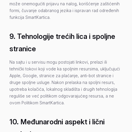
može onemogućiti prijavu na nalog, korišćenje zaštićenih
formi, čuvanje odabranog jezika i ispravan rad određenih
funkcija SmartKartica.
9. Tehnologije trećih lica i spoljne
stranice
Na sajtu i u servisu mogu postojati linkovi, prelazi ili
tehnički tokovi koji vode ka spoljnim resursima, uključujući
Apple, Google, stranice za plaćanje, anti-bot stranice i
druge spoljne usluge. Nakon prelaska na spoljni resurs,
upotreba kolačića, lokalnog skladišta i drugih tehnologija
reguliše se već politikom odgovarajućeg resursa, a ne
ovom Politikom SmartKartica.
10. Međunarodni aspekt i lični