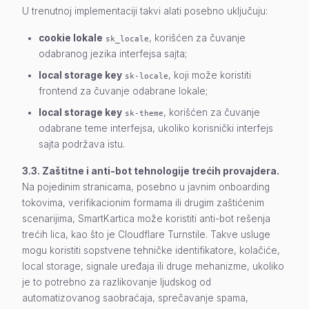
U trenutnoj implementaciji takvi alati posebno uključuju:
cookie lokale
, korišćen za čuvanje
sk_locale
odabranog jezika interfejsa sajta;
local storage key
, koji može koristiti
sk-locale
frontend za čuvanje odabrane lokale;
local storage key
, korišćen za čuvanje
sk-theme
odabrane teme interfejsa, ukoliko korisnički interfejs
sajta podržava istu.
3.3. Zaštitne i anti-bot tehnologije trećih provajdera.
Na pojedinim stranicama, posebno u javnim onboarding
tokovima, verifikacionim formama ili drugim zaštićenim
scenarijima, SmartKartica može koristiti anti-bot rešenja
trećih lica, kao što je Cloudflare Turnstile. Takve usluge
mogu koristiti sopstvene tehničke identifikatore, kolačiće,
local storage, signale uređaja ili druge mehanizme, ukoliko
je to potrebno za razlikovanje ljudskog od
automatizovanog saobraćaja, sprečavanje spama,