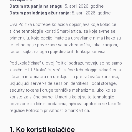
Datum stupanja na snagu:
5. april 2026. godine
Datum poslednjeg ažuriranja:
5. april 2026. godine
Ova Politika upotrebe kolačića objašnjava koje kolačiće i
slične tehnologije koristi SmartKartica, za koje svrhe se
primenjuju, koje opcije imate za upravljanje njima i kako su
te tehnologije povezane sa bezbednošću, lokalizacijom,
radom sajta, naloga i pojedinačnih funkcija servisa.
Pod „kolačićima“ u ovoj Politici podrazumevaju se ne samo
klasični HTTP kolačići, već i slične tehnologije skladištenja
i čitanja informacija na uređaju ili u pretraživaču korisnika,
uključujući server-side session identifiers, local storage,
security tokens i druge tehničke mehanizme, ukoliko se
koriste za slične svrhe. U meri u kojoj su te tehnologije
povezane sa ličnim podacima, njihova upotreba se takođe
reguliše Politikom privatnosti SmartKartica.
1. Ko koristi kolačiće