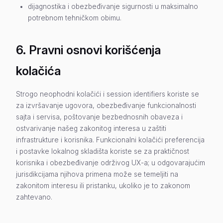
dijagnostika i obezbeđivanje sigurnosti u maksimalno
potrebnom tehničkom obimu.
6. Pravni osnovi korišćenja
kolačića
Strogo neophodni kolačići i session identifiers koriste se
za izvršavanje ugovora, obezbeđivanje funkcionalnosti
sajta i servisa, poštovanje bezbednosnih obaveza i
ostvarivanje našeg zakonitog interesa u zaštiti
infrastrukture i korisnika. Funkcionalni kolačići preferencija
i postavke lokalnog skladišta koriste se za praktičnost
korisnika i obezbeđivanje održivog UX-a; u odgovarajućim
jurisdikcijama njihova primena može se temeljiti na
zakonitom interesu ili pristanku, ukoliko je to zakonom
zahtevano.