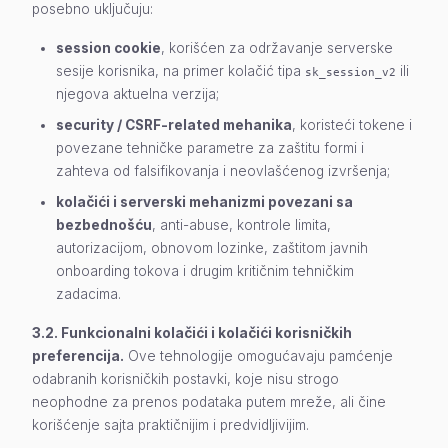
posebno uključuju:
session cookie
, korišćen za održavanje serverske
sesije korisnika, na primer kolačić tipa
ili
sk_session_v2
njegova aktuelna verzija;
security / CSRF-related mehanika
, koristeći tokene i
povezane tehničke parametre za zaštitu formi i
zahteva od falsifikovanja i neovlašćenog izvršenja;
kolačići i serverski mehanizmi povezani sa
bezbednošću
, anti-abuse, kontrole limita,
autorizacijom, obnovom lozinke, zaštitom javnih
onboarding tokova i drugim kritičnim tehničkim
zadacima.
3.2. Funkcionalni kolačići i kolačići korisničkih
preferencija.
Ove tehnologije omogućavaju pamćenje
odabranih korisničkih postavki, koje nisu strogo
neophodne za prenos podataka putem mreže, ali čine
korišćenje sajta praktičnijim i predvidljivijim.