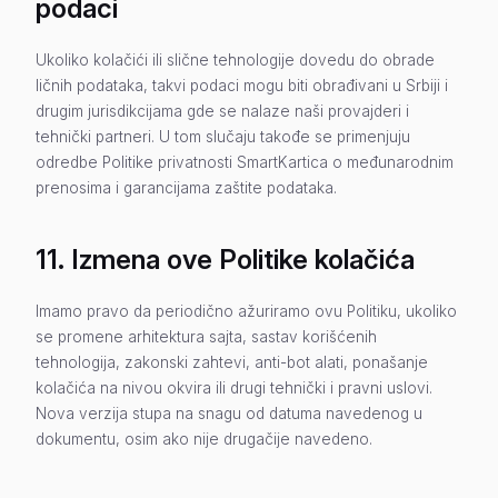
podaci
Ukoliko kolačići ili slične tehnologije dovedu do obrade
ličnih podataka, takvi podaci mogu biti obrađivani u Srbiji i
drugim jurisdikcijama gde se nalaze naši provajderi i
tehnički partneri. U tom slučaju takođe se primenjuju
odredbe Politike privatnosti SmartKartica o međunarodnim
prenosima i garancijama zaštite podataka.
11. Izmena ove Politike kolačića
Imamo pravo da periodično ažuriramo ovu Politiku, ukoliko
se promene arhitektura sajta, sastav korišćenih
tehnologija, zakonski zahtevi, anti-bot alati, ponašanje
kolačića na nivou okvira ili drugi tehnički i pravni uslovi.
Nova verzija stupa na snagu od datuma navedenog u
dokumentu, osim ako nije drugačije navedeno.